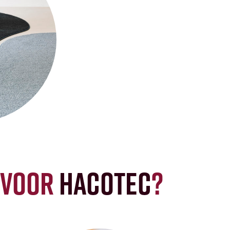
 voor
Hacotec
?