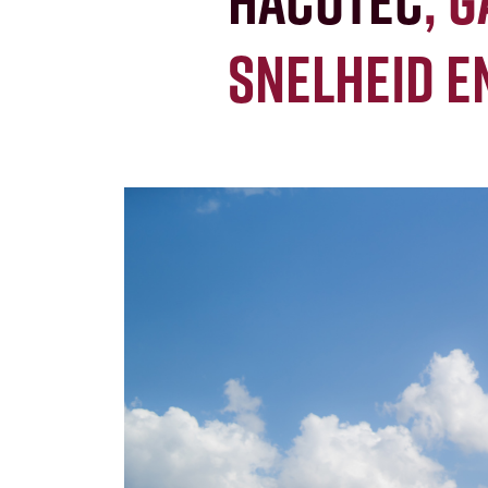
Hacotec
, 
snelheid e